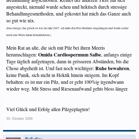
angesteckt, niemald wurde scheu und hektisch durch stressige
Behandlungesmethoden, und gekostet hat mich das Ganze auch
so gut wie nix.
(Das einzige, das gleich ist wie im Jahr 2007: ich habe den Pilz ebenfalls eingefangen und werde sicher
noch eine Weile daran herumdoktern.)
Mein Rat an alle, die sich mit Pilz bei ihren Meeris
Omida Cardiospermum Salbe
herumschlagen:
, anfangs einige
Tage täglich aufgetragen, dann in grösseren Abständen, bis die
Ruhe bewahren
Chose abgeheilt ist. Und fast noch wichtiger:
,
keine Panik, sich nicht in Hektik hinein steigern. Im Kopf
behalten: es ist nur ein Pilz, und er geht 100%ig irgendwann
wieder weg. Mit Stress und Riesenaufwand gehts bloss länger.
Viel Glück und Erfolg allen Pilzgeplagten!
30. Oktober 2009