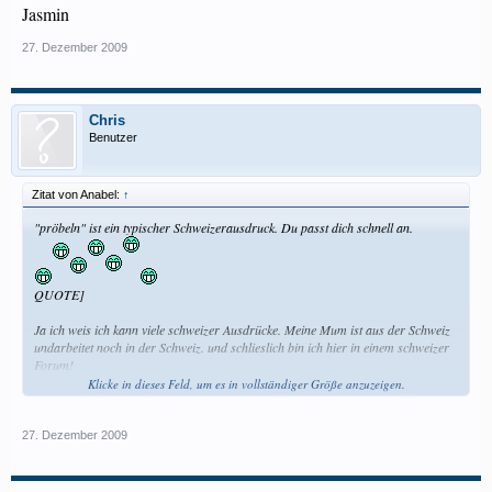
Jasmin
27. Dezember 2009
Chris
Benutzer
Zitat von Anabel:
↑
"pröbeln" ist ein typischer Schweizerausdruck. Du passt dich schnell an.
QUOTE]
Ja ich weis ich kann viele schweizer Ausdrücke. Meine Mum ist aus der Schweiz
undarbeitet noch in der Schweiz. und schlieslich bin ich hier in einem schweizer
Forum!
Klicke in dieses Feld, um es in vollständiger Größe anzuzeigen.
Gruss Chris
27. Dezember 2009