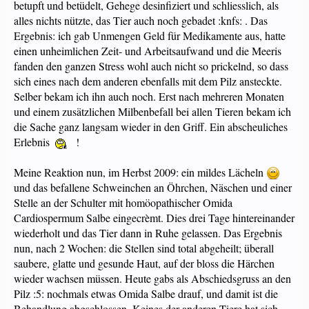
betupft und betüdelt, Gehege desinfiziert und schliesslich, als
alles nichts nützte, das Tier auch noch gebadet :knfs: . Das
Ergebnis: ich gab Unmengen Geld für Medikamente aus, hatte
einen unheimlichen Zeit- und Arbeitsaufwand und die Meeris
fanden den ganzen Stress wohl auch nicht so prickelnd, so dass
sich eines nach dem anderen ebenfalls mit dem Pilz ansteckte.
Selber bekam ich ihn auch noch. Erst nach mehreren Monaten
und einem zusätzlichen Milbenbefall bei allen Tieren bekam ich
die Sache ganz langsam wieder in den Griff. Ein abscheuliches
Erlebnis
!
Meine Reaktion nun, im Herbst 2009: ein mildes Lächeln
und das befallene Schweinchen an Öhrchen, Näschen und einer
Stelle an der Schulter mit homöopathischer Omida
Cardiospermum Salbe eingecrèmt. Dies drei Tage hintereinander
wiederholt und das Tier dann in Ruhe gelassen. Das Ergebnis
nun, nach 2 Wochen: die Stellen sind total abgeheilt; überall
saubere, glatte und gesunde Haut, auf der bloss die Härchen
wieder wachsen müssen. Heute gabs als Abschiedsgruss an den
Pilz :5: nochmals etwas Omida Salbe drauf, und damit ist die
Behandlung abgschlossen. Keines der anderen Tiere hat sich