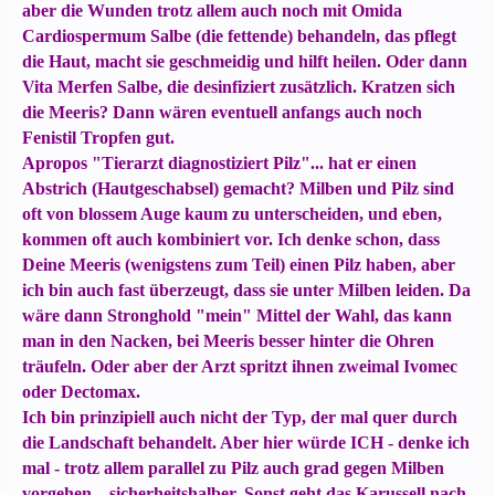
aber die Wunden trotz allem auch noch mit Omida
Cardiospermum Salbe (die fettende) behandeln, das pflegt
die Haut, macht sie geschmeidig und hilft heilen. Oder dann
Vita Merfen Salbe, die desinfiziert zusätzlich. Kratzen sich
die Meeris? Dann wären eventuell anfangs auch noch
Fenistil Tropfen gut.
Apropos "Tierarzt diagnostiziert Pilz"... hat er einen
Abstrich (Hautgeschabsel) gemacht? Milben und Pilz sind
oft von blossem Auge kaum zu unterscheiden, und eben,
kommen oft auch kombiniert vor. Ich denke schon, dass
Deine Meeris (wenigstens zum Teil) einen Pilz haben, aber
ich bin auch fast überzeugt, dass sie unter Milben leiden. Da
wäre dann Stronghold "mein" Mittel der Wahl, das kann
man in den Nacken, bei Meeris besser hinter die Ohren
träufeln. Oder aber der Arzt spritzt ihnen zweimal Ivomec
oder Dectomax.
Ich bin prinzipiell auch nicht der Typ, der mal quer durch
die Landschaft behandelt. Aber hier würde ICH - denke ich
mal - trotz allem parallel zu Pilz auch grad gegen Milben
vorgehen... sicherheitshalber. Sonst geht das Karussell nach