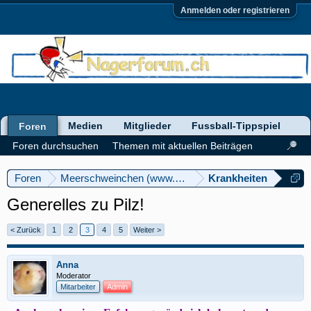
Anmelden oder registrieren
Medien
Mitglieder
Fussball-Tippspiel
Foren
Foren durchsuchen
Themen mit aktuellen Beiträgen
Foren
Meerschweinchen (www.meerschweinforum.ch)
Krankheiten
Generelles zu Pilz!
< Zurück
1
2
3
4
5
Weiter >
Anna
Moderator
Mitarbeiter
Admin