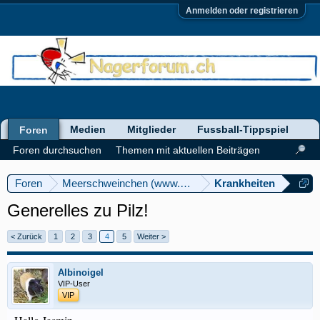
Anmelden oder registrieren
Medien
Mitglieder
Fussball-Tippspiel
Foren
Foren durchsuchen
Themen mit aktuellen Beiträgen
Foren
Meerschweinchen (www.meerschweinforum.ch)
Krankheiten
Generelles zu Pilz!
< Zurück
1
2
3
4
5
Weiter >
Albinoigel
VIP-User
VIP