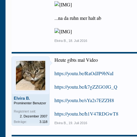
...na da ruhn mer halt ab
Elvira B.
,
18. Juli 2016
Heute gibts mal Video
https://youtu.be/RaOdJP9bNaI
https://youtu.be/k7gZZGOJG_Q
Elvira B.
https://youtu.be/sYa2s7EZZH8
Prominenter Benutzer
Registriert seit:
https://youtu.be/h1V47RDGwT8
2. Dezember 2007
Beiträge:
3.118
Elvira B.
,
19. Juli 2016