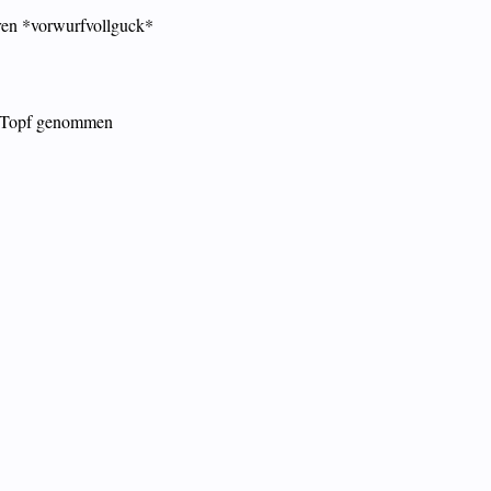
ßeren *vorwurfvollguck*
en Topf genommen