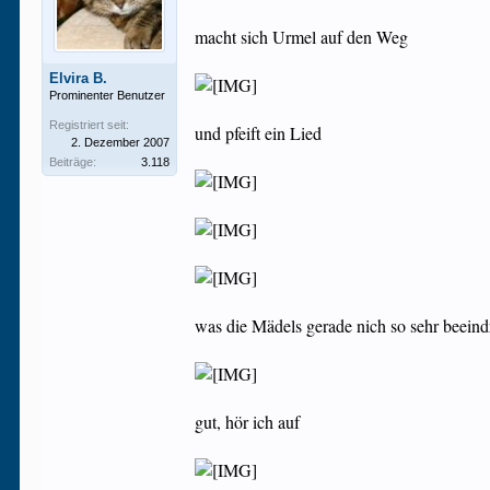
macht sich Urmel auf den Weg
Elvira B.
Prominenter Benutzer
Registriert seit:
und pfeift ein Lied
2. Dezember 2007
Beiträge:
3.118
was die Mädels gerade nich so sehr beeind
gut, hör ich auf