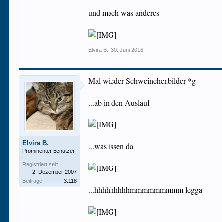
und mach was anderes
Elvira B.
,
30. Juni 2016
Mal wieder Schweinchenbilder *g
...ab in den Auslauf
Elvira B.
...was issen da
Prominenter Benutzer
Registriert seit:
2. Dezember 2007
Beiträge:
3.118
...hhhhhhhhhmmmmmmmmm legga