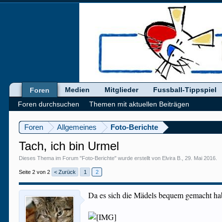
Medien
Mitglieder
Fussball-Tippspiel
Foren
Foren durchsuchen
Themen mit aktuellen Beiträgen
Foren
Allgemeines
Foto-Berichte
Tach, ich bin Urmel
Dieses Thema im Forum "
Foto-Berichte
" wurde erstellt von
Elvira B.
,
29. Mai 2016
.
Seite 2 von 2
< Zurück
1
2
Da es sich die Mädels bequem gemacht h