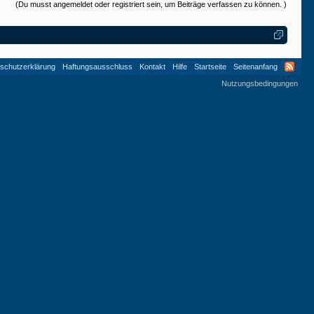
(Du musst angemeldet oder registriert sein, um Beiträge verfassen zu können. )
schutzerklärung
Haftungsausschluss
Kontakt
Hilfe
Startseite
Seitenanfang
Nutzungsbedingungen