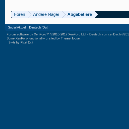
Foren
Andere Nager
Abgabetiere
Social Aktuell
Deutsch [Du]
Forum software by XenForo™
©2010-2017 XenForo Ltd.
-
Deutsch von xenDach
©201
Some XenForo functionality crafted by
ThemeHouse
.
|
Style by Pixel Exit