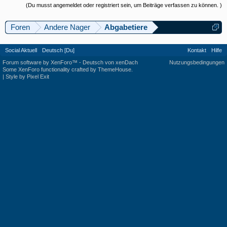
(Du musst angemeldet oder registriert sein, um Beiträge verfassen zu können. )
Foren
Andere Nager
Abgabetiere
Social Aktuell
Deutsch [Du]
Kontakt
Hilfe
Forum software by XenForo™
-
Deutsch von xenDach
Nutzungsbedingungen
Some XenForo functionality crafted by
ThemeHouse
.
|
Style by Pixel Exit